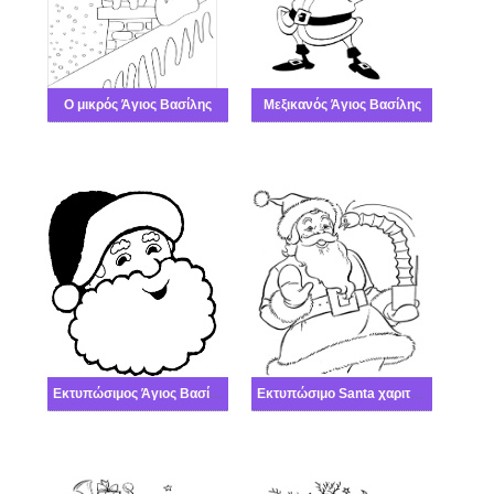
Ο μικρός Άγιος Βασίλης
Μεξικανός Άγιος Βασίλης
Εκτυπώσιμος Άγιος Βασίλης
Εκτυπώσιμο Santa χαριτωμένο