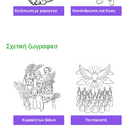
Εκτύπωση με χαμογελαστό Άγιο Βασίλη
Χιονάνθρωπος και Άγιος Βασίλης
Σχετική ζωγραφιεσ
Κυριακή των βαΐων
Πεντηκοστή