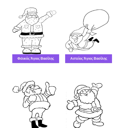
Φιλικός Άγιος Βασίλης
Αστείος Άγιος Βασίλης