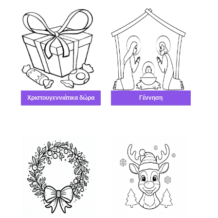
Χριστουγεννιάτικα δώρα
Γέννηση