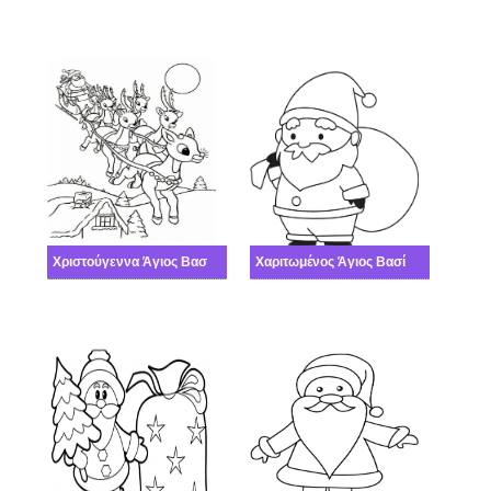
Χριστούγεννα Άγιος Βασίλης
Χαριτωμένος Άγιος Βασίλης