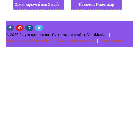
Χριστουγεννιάτικα Στεφάνια
Τάρανδος Ρούντολφ
© 2026 ζωγραφιεσ.com - ένα προϊόν από τη VinhMedia.
|
Πνευματική ιδιοκτησία
|
Πολιτική Απορρήτου
|
Οροι χρήσης