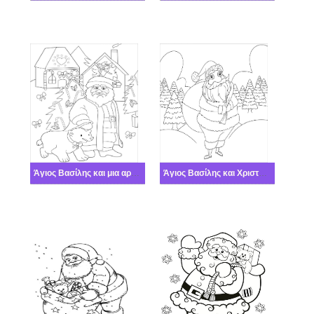
Άγιος Βασίλης και μια αρκούδα
Άγιος Βασίλης και Χριστουγεννιάτικη τσάντα