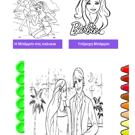
Η Μπάρμπι στις καλοκαιρινές διακοπές
Υπέροχη Μπάρμπι