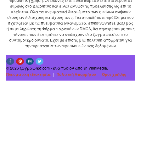
προσωπική χρήση. Οι εικόνες είτε είναι δωρεάν είτε διανέμονται
ευρέως στο Διαδίκτυο και είναι άγνωστης προέλευσης ως επί το
πλείστον. Όλα τα πνευματικά δικαιώματα των εικόνων ανήκουν
στους αντίστοιχους κατόχους τους. Για οποιοδήποτε πρόβλημα που
σχετίζεται με τα πνευματικά δικαιώματα, επικοινωνήστε μαζί μας
ή συμπληρώστε τη Φόρμα παραπόνων DMCA, θα αφαιρέσουμε τους
πίνακες που δεν πρέπει να υπάρχουν στο ζωγραφιεσ.com το
συντομότερο δυνατό. Έχουμε επίσης μια πολιτική απορρήτου για
την προστασία των προσωπικών σας δεδομένων
© 2026 ζωγραφιεσ.com - ένα προϊόν από τη VinhMedia.
|
Πνευματική ιδιοκτησία
|
Πολιτική Απορρήτου
|
Οροι χρήσης