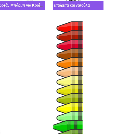
Δωρεάν Μπάρμπ για Κορίτσια
μπάρμπι και γατούλα