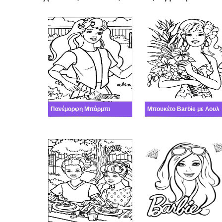
Πανέμορφη Μπάρμπι
Μπουκέτο Ba