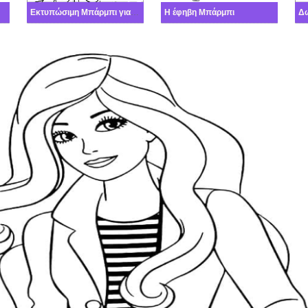
Εκτυπώσιμη Μπάρμπι για κορίτσια Ελεύθερος
Η έφηβη Μπάρμπι