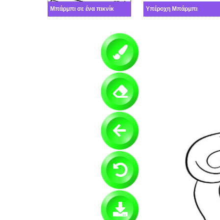
Μπάρμπι σε ένα πικνίκ
Υπέροχη Μπάρμπι