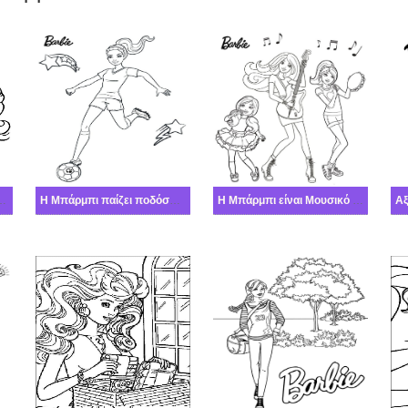
rbie με Λουλούδι
Η Μπάρμπι παίζει ποδόσφαιρο
Η Μπάρμπι είναι Μουσικό συγκρότημα
Αξ