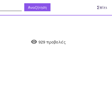
η:
Σπίτι
929 προβολές