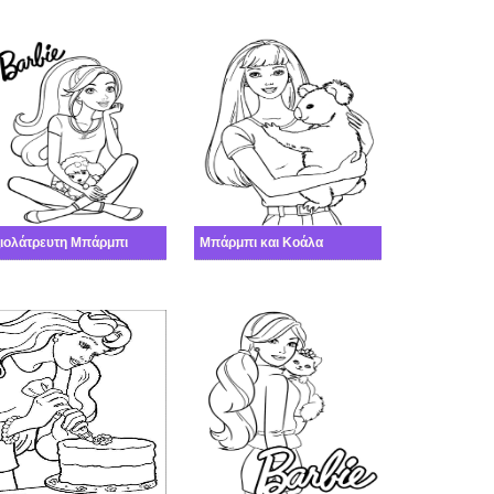
ιολάτρευτη Μπάρμπι
Μπάρμπι και Κοάλα