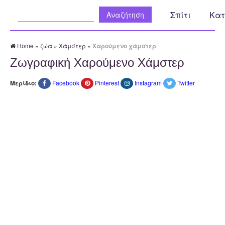
Αναζήτηση:
Σπίτι
Κατ
Home
»
ζώα
»
Χάμστερ
»
Χαρούμενο χάμστερ
Ζωγραφική Χαρούμενο Χάμστερ
Μερίδιο:
Facebook
Pinterest
Instagram
Twitter