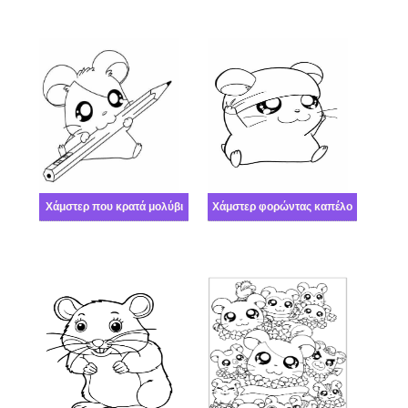
Χάμστερ που κρατά μολύβι
Χάμστερ φορώντας καπέλο