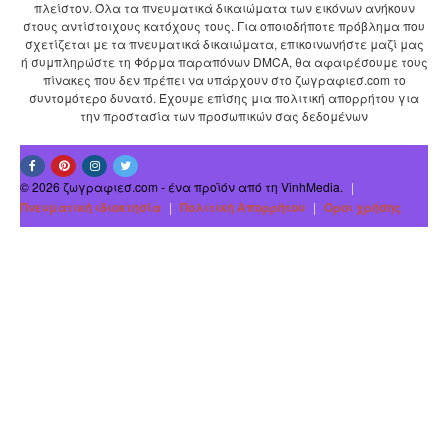
πλείστον. Όλα τα πνευματικά δικαιώματα των εικόνων ανήκουν
στους αντίστοιχους κατόχους τους. Για οποιοδήποτε πρόβλημα που
σχετίζεται με τα πνευματικά δικαιώματα, επικοινωνήστε μαζί μας
ή συμπληρώστε τη Φόρμα παραπόνων DMCA, θα αφαιρέσουμε τους
πίνακες που δεν πρέπει να υπάρχουν στο ζωγραφιεσ.com το
συντομότερο δυνατό. Έχουμε επίσης μια πολιτική απορρήτου για
την προστασία των προσωπικών σας δεδομένων
© 2026 ζωγραφιεσ.com - ένα προϊόν από τη VinhMedia.
|
Πνευματική ιδιοκτησία
|
Πολιτική Απορρήτου
|
Οροι χρήσης