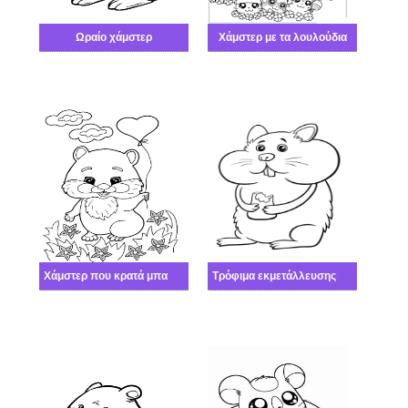
Ωραίο χάμστερ
Χάμστερ με τα λουλούδια
Χάμστερ που κρατά μπαλόνι
Τρόφιμα εκμετάλλευσης χάμστερ