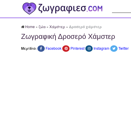
Αναζήτησ
Home
»
ζώα
»
Χάμστερ
»
Δροσερό χάμστερ
Ζωγραφική Δροσερό Χάμστερ
Μερίδιο:
Facebook
Pinterest
Instagram
Twitter