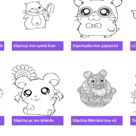
δι
Χάμστερ που κρατά έναν καθρέφτη
Χαμστεράκι που χαμογελά
Χάμστερ με τον ηλίανθο
Χάμστερ Μάνταλα που κάθεται στο Κύπελλο
Τό