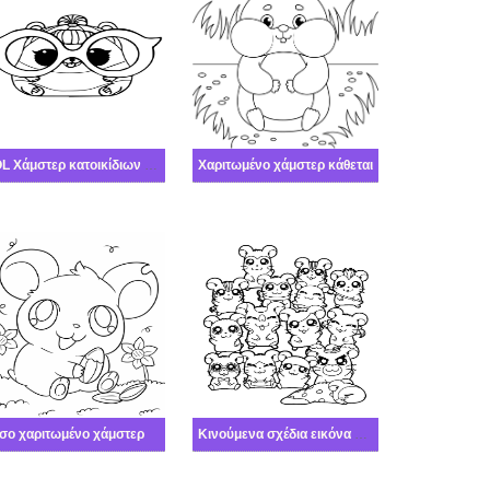
LOL Χάμστερ κατοικίδιων που φορά γυαλιά
Χαριτωμένο χάμστερ κάθεται
σο χαριτωμένο χάμστερ
Κινούμενα σχέδια εικόνα χάμστερ