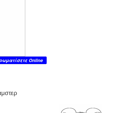
ρωματίσετε Online
άμστερ