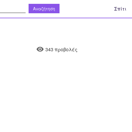
η:
Σπίτι
343 προβολές