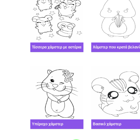
Τέσσερα χάμστερ με αστέρια
Χάμστερ που κρατά βελανί
Υπέροχο χάμστερ
Βασικό χάμστερ