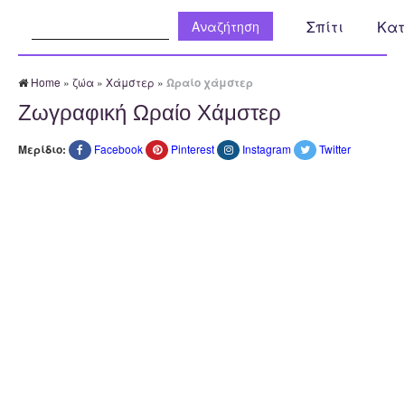
Αναζήτηση:
Σπίτι
Κατ
Home
»
ζώα
»
Χάμστερ
»
Ωραίο χάμστερ
Ζωγραφική Ωραίο Χάμστερ
Μερίδιο:
Facebook
Pinterest
Instagram
Twitter