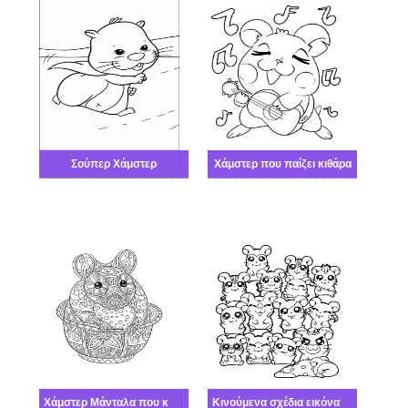
Σούπερ Χάμστερ
Χάμστερ που παίζει κιθάρα
Χάμστερ Μάνταλα που κάθεται στο Κύπελλο
Κινούμενα σχέδια εικόνα χάμστερ