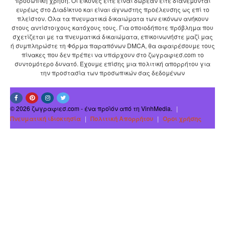
προσωπική χρήση. Οι εικόνες είτε είναι δωρεάν είτε διανέμονται
ευρέως στο Διαδίκτυο και είναι άγνωστης προέλευσης ως επί το
πλείστον. Όλα τα πνευματικά δικαιώματα των εικόνων ανήκουν
στους αντίστοιχους κατόχους τους. Για οποιοδήποτε πρόβλημα που
σχετίζεται με τα πνευματικά δικαιώματα, επικοινωνήστε μαζί μας
ή συμπληρώστε τη Φόρμα παραπόνων DMCA, θα αφαιρέσουμε τους
πίνακες που δεν πρέπει να υπάρχουν στο ζωγραφιεσ.com το
συντομότερο δυνατό. Έχουμε επίσης μια πολιτική απορρήτου για
την προστασία των προσωπικών σας δεδομένων
© 2026 ζωγραφιεσ.com - ένα προϊόν από τη VinhMedia.
|
Πνευματική ιδιοκτησία
|
Πολιτική Απορρήτου
|
Οροι χρήσης