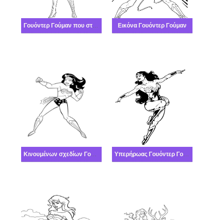
Γουόντερ Γούμαν που στέκεται
Εικόνα Γουόντερ Γούμαν
Κινουμένων σχεδίων Γουόντερ Γούμαν
Υπερήρωας Γουόντερ Γούμαν