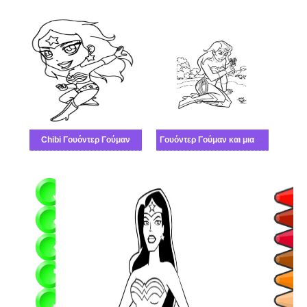
Chibi Γουόντερ Γούμαν
Γουόντερ Γούμαν και μια πεταλούδα