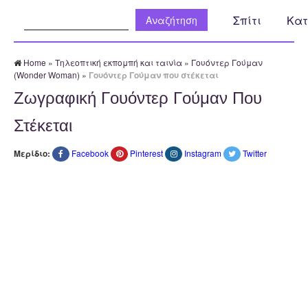
Αναζήτηση:
Σπίτι
Κατ
Home
»
Τηλεοπτική εκπομπή και ταινία
»
Γουόντερ Γούμαν
(Wonder Woman)
»
Γουόντερ Γούμαν που στέκεται
Ζωγραφική Γουόντερ Γούμαν Που
Στέκεται
Μερίδιο:
Facebook
Pinterest
Instagram
Twitter