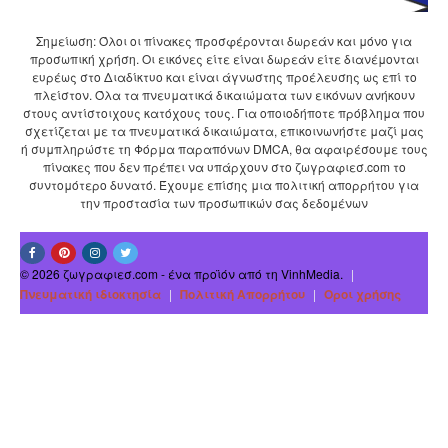
Σημείωση: Όλοι οι πίνακες προσφέρονται δωρεάν και μόνο για
προσωπική χρήση. Οι εικόνες είτε είναι δωρεάν είτε διανέμονται
ευρέως στο Διαδίκτυο και είναι άγνωστης προέλευσης ως επί το
πλείστον. Όλα τα πνευματικά δικαιώματα των εικόνων ανήκουν
στους αντίστοιχους κατόχους τους. Για οποιοδήποτε πρόβλημα που
σχετίζεται με τα πνευματικά δικαιώματα, επικοινωνήστε μαζί μας
ή συμπληρώστε τη Φόρμα παραπόνων DMCA, θα αφαιρέσουμε τους
πίνακες που δεν πρέπει να υπάρχουν στο ζωγραφιεσ.com το
συντομότερο δυνατό. Έχουμε επίσης μια πολιτική απορρήτου για
την προστασία των προσωπικών σας δεδομένων
© 2026 ζωγραφιεσ.com - ένα προϊόν από τη VinhMedia.
|
Πνευματική ιδιοκτησία
|
Πολιτική Απορρήτου
|
Οροι χρήσης