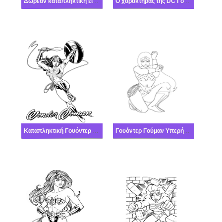
Δωρεάν καταπληκτική εικόνα Γουόντερ Γούμαν
Ο χαρακτήρας της DC Γουόντερ Γούμαν
Καταπληκτική Γουόντερ Γούμαν δωρεάν
Γουόντερ Γούμαν Υπερήρωας