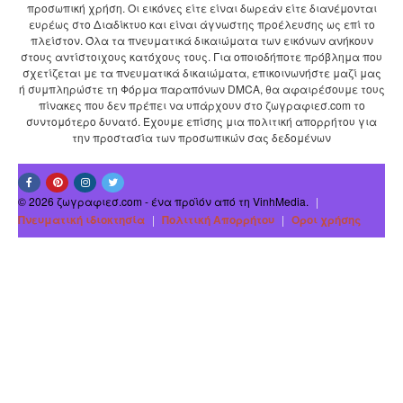
προσωπική χρήση. Οι εικόνες είτε είναι δωρεάν είτε διανέμονται
ευρέως στο Διαδίκτυο και είναι άγνωστης προέλευσης ως επί το
πλείστον. Όλα τα πνευματικά δικαιώματα των εικόνων ανήκουν
στους αντίστοιχους κατόχους τους. Για οποιοδήποτε πρόβλημα που
σχετίζεται με τα πνευματικά δικαιώματα, επικοινωνήστε μαζί μας
ή συμπληρώστε τη Φόρμα παραπόνων DMCA, θα αφαιρέσουμε τους
πίνακες που δεν πρέπει να υπάρχουν στο ζωγραφιεσ.com το
συντομότερο δυνατό. Έχουμε επίσης μια πολιτική απορρήτου για
την προστασία των προσωπικών σας δεδομένων
© 2026 ζωγραφιεσ.com - ένα προϊόν από τη VinhMedia.
|
Πνευματική ιδιοκτησία
|
Πολιτική Απορρήτου
|
Οροι χρήσης