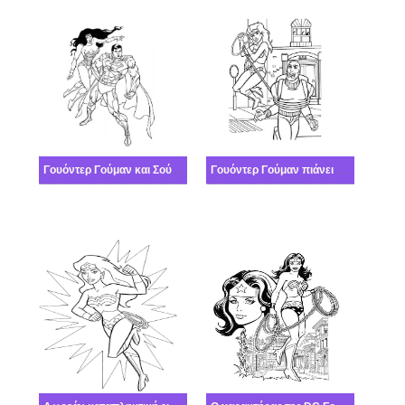
Γουόντερ Γούμαν και Σούπερμαν
Γουόντερ Γούμαν πιάνει έναν εγκληματία