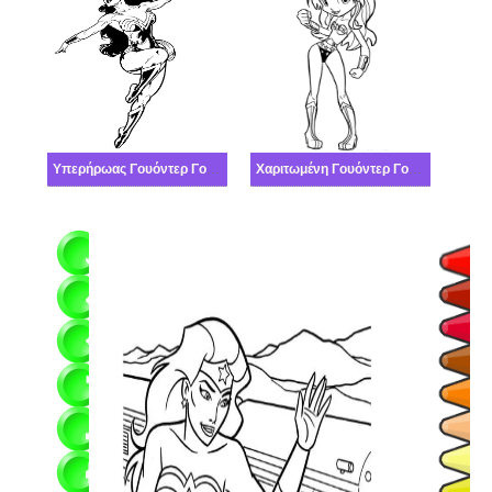
Υπερήρωας Γουόντερ Γούμαν
Χαριτωμένη Γουόντερ Γούμαν