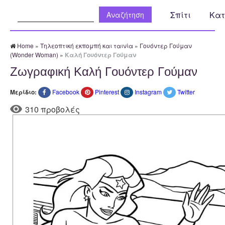
Αναζήτηση:
Σπίτι
Κατ
Home
»
Τηλεοπτική εκπομπή και ταινία
»
Γουόντερ Γούμαν
(Wonder Woman)
»
Καλή Γουόντερ Γούμαν
Ζωγραφική Καλή Γουόντερ Γούμαν
Μερίδιο:
Facebook
Pinterest
Instagram
Twitter
310 προβολές