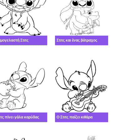
μογελαστή Στιτς
Στιτς και ένας βάτραχος
ιτς πίνει γάλα καρύδας
Ο Στιτς παίζει κιθάρα