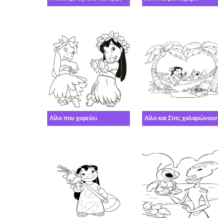
Λίλο που χορεύει
Λίλο και Στιτς χαλαρώνουν