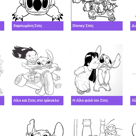
Χαριτωμένη Στιτς
Disney Στιτς
Δω
Λίλο και Στιτς στο τρίκυκλο
Η Λίλο φιλά τον Στιτς
Λί