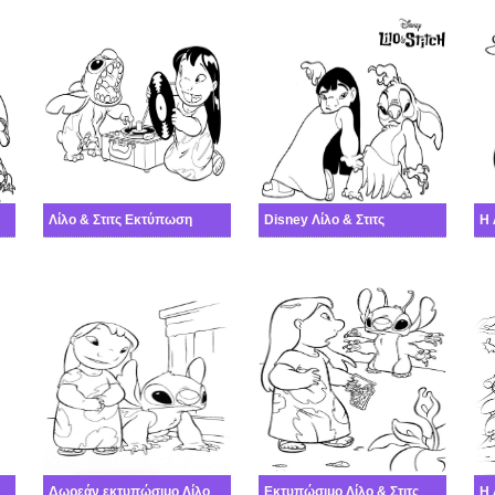
ωρεάν Εκτύπωση
Λίλο & Στιτς Εκτύπωση
Disney Λίλο & Στιτς
Η 
Δωρεάν εκτυπώσιμο Λίλο & Στιτς
Εκτυπώσιμο Λίλο & Στιτς
Η 