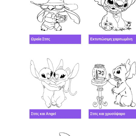
Ωραία Στιτς
Εκτυπώσιμη χαριτωμέν
Στιτς και Angel
Στιτς και χρυσόψαρο