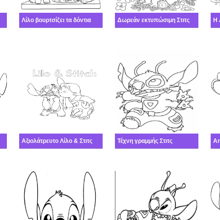
rand Councilwoman
Λίλο βουρτσίζει τα δόντια Στιτς
Δωρεάν εκτυπώσιμη Στιτς
Η 
Αξιολάτρευτο Λίλο & Στιτς
Τέχνη γραμμής Στιτς
An