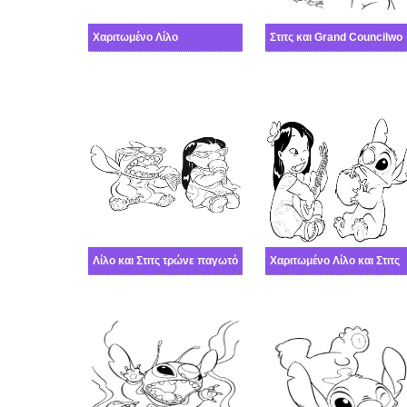
Χαριτωμένο Λίλο
Στιτς και G
Λίλο και Στιτς τρώνε παγωτό
Χαριτωμένο Λίλο και Στιτς