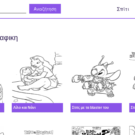
η:
Σπίτι
ραφικη
Λίλο και Νάνι
Στιτς με τα blaster του
Στ