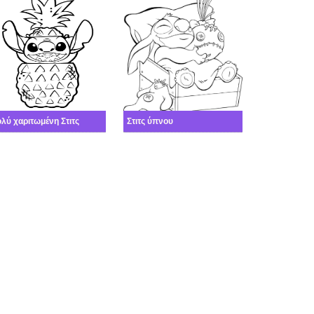
λύ χαριτωμένη Στιτς
Στιτς ύπνου