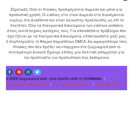
Σημείωση: Όλοι οι πίνακες προσφέρονται δωρεάν και μόνο για
προσωπική χρήση. Οι εικόνες είτε είναι δωρεάν είτε διανέμονται
ευρέως στο Διαδίκτυο και είναι άγνωστης προέλευσης ως επί το
πλείστον. Όλα τα πνευματικά δικαιώματα των εικόνων ανήκουν
στους αντίστοιχους κατόχους τους. Για οποιοδήποτε πρόβλημα που
σχετίζεται με τα πνευματικά δικαιώματα, επικοινωνήστε μαζί μας
ή συμπληρώστε τη Φόρμα παραπόνων DMCA, θα αφαιρέσουμε τους
πίνακες που δεν πρέπει να υπάρχουν στο ζωγραφιεσ.com το
συντομότερο δυνατό. Έχουμε επίσης μια πολιτική απορρήτου για
την προστασία των προσωπικών σας δεδομένων
© 2026 ζωγραφιεσ.com - ένα προϊόν από τη VinhMedia.
|
Πνευματική ιδιοκτησία
|
Πολιτική Απορρήτου
|
Οροι χρήσης