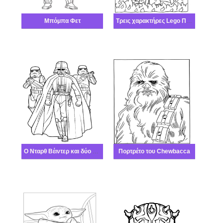
Μπόμπα Φετ
Τρεις χαρακτήρες Lego Πόλεμος των άστρων με φλόγες
Ο Νταρθ Βέιντερ και δύο ο Μπόμπα Φετ
Πορτρέτο του Chewbacca