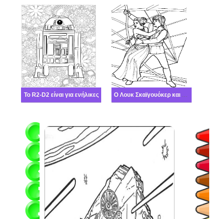
Το R2-D2 είναι για ενήλικες
Ο Λουκ Σκαϊγουόκερ και ο Ρέι