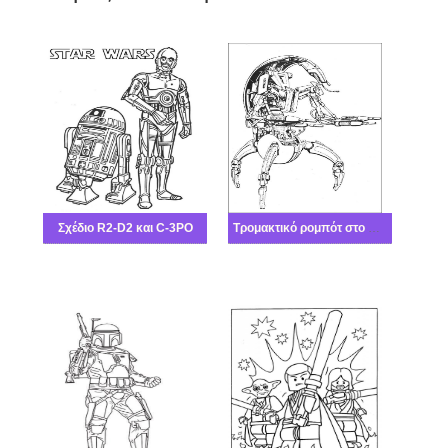
Σχέδιο R2-D2 και C-3PO
Τρομακτικό ρομπότ στο Star Wars