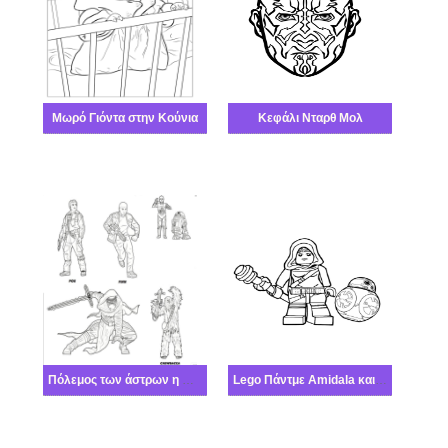
Μωρό Γιόντα στην Κούνια
Κεφάλι Νταρθ Μολ
Πόλεμος των άστρων η Δύναμη Ξυπνά
Lego Πάντμε Amidala και BB-8