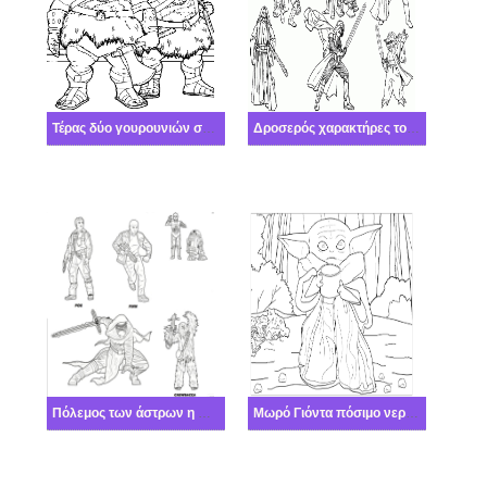
Τέρας δύο γουρουνιών στο Πόλεμος των άστρων
Δροσερός χαρακτήρες του Πόλεμος των άστρων
Πόλεμος των άστρων η Δύναμη Ξυπνά
Μωρό Γιόντα πόσιμο νερό στο δάσος