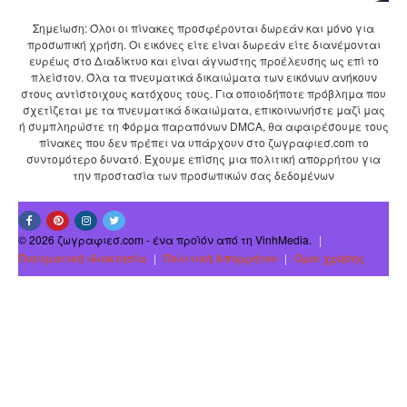
Σημείωση: Όλοι οι πίνακες προσφέρονται δωρεάν και μόνο για
προσωπική χρήση. Οι εικόνες είτε είναι δωρεάν είτε διανέμονται
ευρέως στο Διαδίκτυο και είναι άγνωστης προέλευσης ως επί το
πλείστον. Όλα τα πνευματικά δικαιώματα των εικόνων ανήκουν
στους αντίστοιχους κατόχους τους. Για οποιοδήποτε πρόβλημα που
σχετίζεται με τα πνευματικά δικαιώματα, επικοινωνήστε μαζί μας
ή συμπληρώστε τη Φόρμα παραπόνων DMCA, θα αφαιρέσουμε τους
πίνακες που δεν πρέπει να υπάρχουν στο ζωγραφιεσ.com το
συντομότερο δυνατό. Έχουμε επίσης μια πολιτική απορρήτου για
την προστασία των προσωπικών σας δεδομένων
© 2026 ζωγραφιεσ.com - ένα προϊόν από τη VinhMedia.
|
Πνευματική ιδιοκτησία
|
Πολιτική Απορρήτου
|
Οροι χρήσης