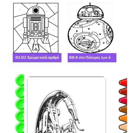
R2-D2 Χρώμα κατά αριθμό
BB-8 στο Πόλεμος των άστρων