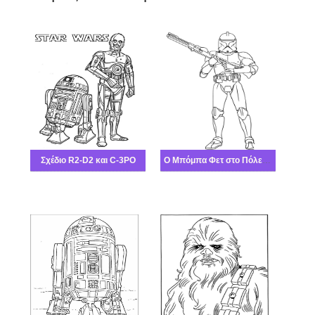
Σχέδιο R2-D2 και C-3PO
Ο Μπόμπα Φετ στο Πόλεμος των άστρων