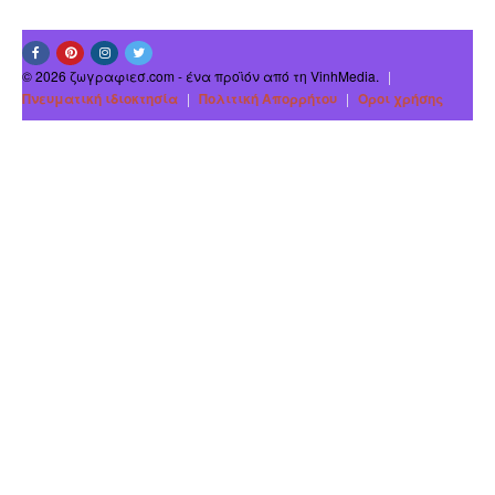
© 2026 ζωγραφιεσ.com - ένα προϊόν από τη VinhMedia.
|
Πνευματική ιδιοκτησία
|
Πολιτική Απορρήτου
|
Οροι χρήσης