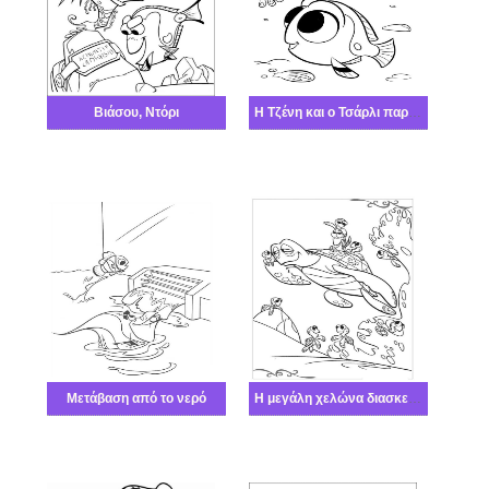
Βιάσου, Ντόρι
Η Τζένη και ο Τσάρλι παρακολουθούν την Ντόρι
Μετάβαση από το νερό
Η μεγάλη χελώνα διασκεδάζει τις χελώνες και τα ψάρια