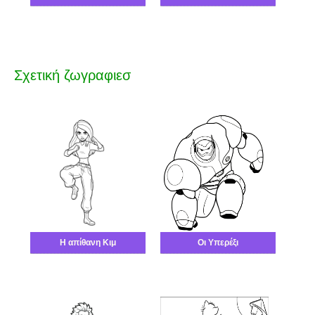
Σχετική ζωγραφιεσ
Η απίθανη Κιμ
Οι Υπερέξι