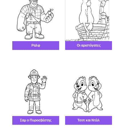
Ραλφ
Οι αριστόγατες
Σαμ ο Πυροσβέστης
Τσιπ και Ντέιλ