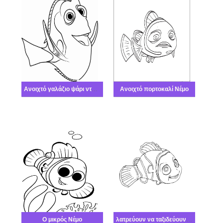
Ανοιχτό γαλάζιο ψάρι ντυμένος
Ανοιχτό πορτοκαλί Νέμο
Ο μικρός Νέμο
λατρεύουν να ταξιδεύουν Νέμο