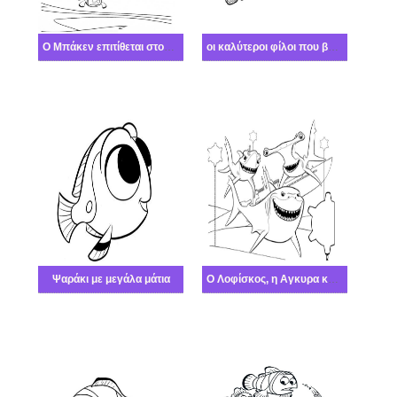
Ο Μπάκεν επιτίθεται στον Νέμο και την Ντόρι
οι καλύτεροι φίλοι που βρήκαν το Νέμο
Ψαράκι με μεγάλα μάτια
Ο Λοφίσκος, η Αγκυρα και ο Τσαβκ στήνουν μια ενέδρα