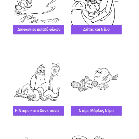
Διαφωνίες μεταξύ φίλων
Δύτης και Νέμο
Η Ντόρυ και ο Χανκ συναντιούνται
Ντόρι, Μάρλιν, Νέμο