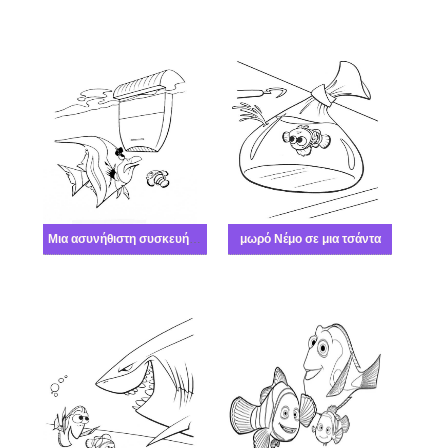
Μια ασυνήθιστη συσκευή μπήκε στο δρόμο της νεολαίας
μωρό Νέμο σε μια τσάντα