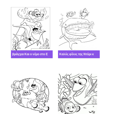
βράγχια Και ο νέμο στο Ενυδρείο
Καλός φίλος της Ντόρι και του Μάρλιν