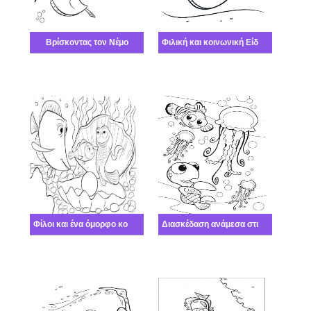
Βρίσκοντας τον Νέμο
Φιλική και κοινωνική Είδος λέμβου
Φίλοι και ένα όμορφο κοχύλι με ένα μαργαριτάρι
Διασκέδαση ανάμεσα στις μέδουσες