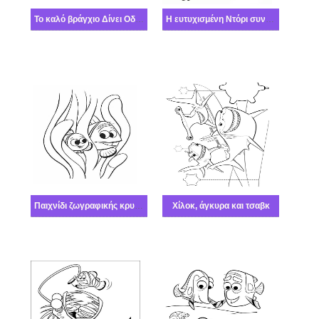
Το καλό βράγχιο Δίνει Οδηγίες στα νεαρά ψάρια
Η ευτυχισμένη Ντόρι συναντά τον μικρό Νέμο
Παιχνίδι ζωγραφικής κρυφτού
Χίλοκ, άγκυρα και τσαβκ