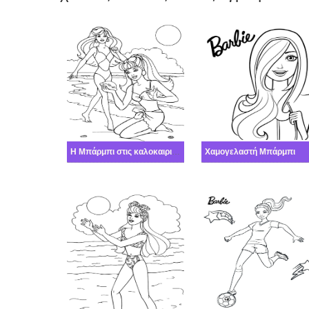
Η Μπάρμπι στις καλοκαιρινές διακοπές
Χαμογελαστή Μπάρμπι