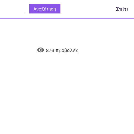
η:
Σπίτι
876 προβολές