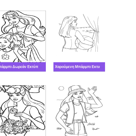
Μπάρμπι Δωρεάν Εκτύπωση
Χαρούμενη Μπάρμπι Εκτυπώσιμο