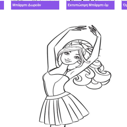
όσφαιρο
Μπάρμπι Δωρεάν
Εκτυπώσιμη Μπάρμπι όμορφη