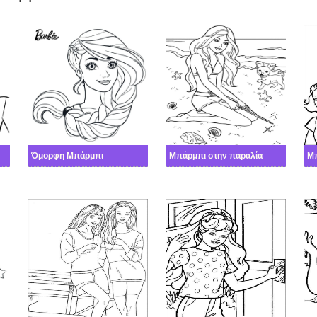
Όμορφη Μπάρμπι
Μπάρμπι στην παραλία