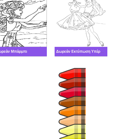
ωρεάν Μπάρμπι
Δωρεάν Εκτύπωση Υπέροχη Μπάρμπι