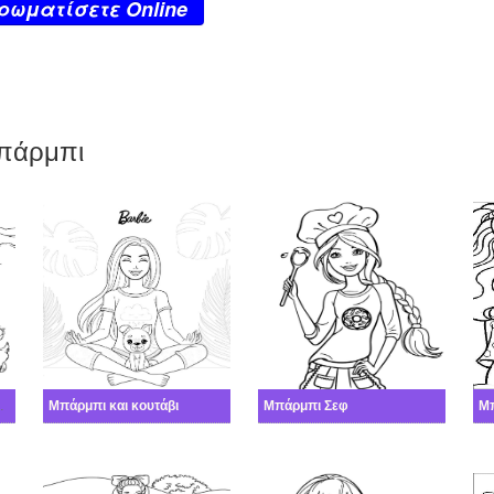
ρωματίσετε Online
Μπάρμπι
νο κουτάβι
Μπάρμπι και κουτάβι
Μπάρμπι Σεφ
Μπ