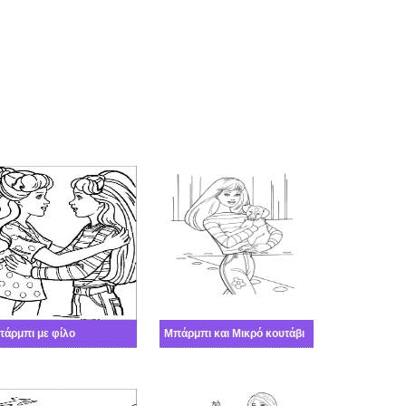
άρμπι με φίλο
Μπάρμπι και Μικρό κουτάβι