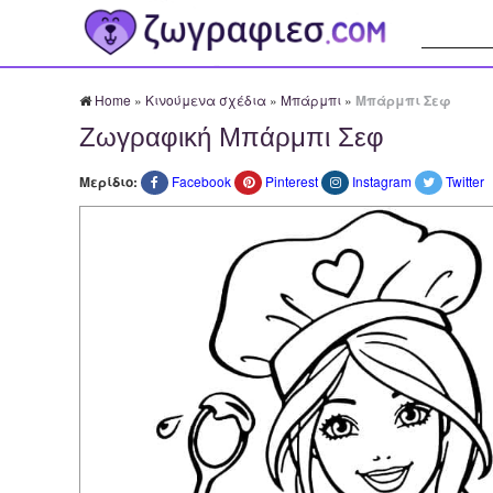
Αναζήτησ
Home
»
Κινούμενα σχέδια
»
Μπάρμπι
»
Μπάρμπι Σεφ
Ζωγραφική Μπάρμπι Σεφ
Μερίδιο:
Facebook
Pinterest
Instagram
Twitter