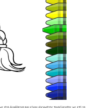
ως στο Διαδίκτυο και είναι άγνωστης προέλευσης ως επί το