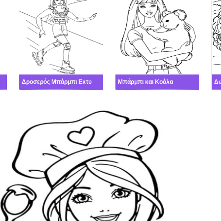
η Μπάρμπι
Δροσερός Μπάρμπι Εκτυπώσιμη
Μπάρμπι και Κοάλα
Δ