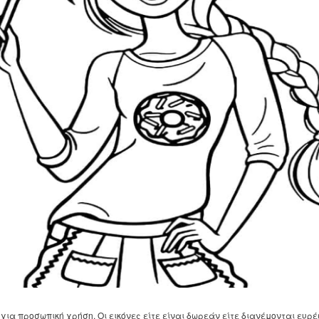
για προσωπική χρήση. Οι εικόνες είτε είναι δωρεάν είτε διανέμονται ευρέ