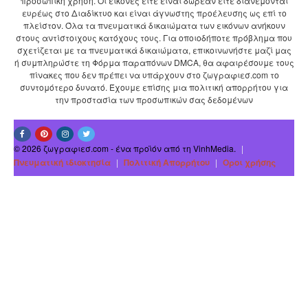
προσωπική χρήση. Οι εικόνες είτε είναι δωρεάν είτε διανέμονται
ευρέως στο Διαδίκτυο και είναι άγνωστης προέλευσης ως επί το
πλείστον. Όλα τα πνευματικά δικαιώματα των εικόνων ανήκουν
στους αντίστοιχους κατόχους τους. Για οποιοδήποτε πρόβλημα που
σχετίζεται με τα πνευματικά δικαιώματα, επικοινωνήστε μαζί μας
ή συμπληρώστε τη Φόρμα παραπόνων DMCA, θα αφαιρέσουμε τους
πίνακες που δεν πρέπει να υπάρχουν στο ζωγραφιεσ.com το
συντομότερο δυνατό. Έχουμε επίσης μια πολιτική απορρήτου για
την προστασία των προσωπικών σας δεδομένων
© 2026 ζωγραφιεσ.com - ένα προϊόν από τη VinhMedia.
|
Πνευματική ιδιοκτησία
|
Πολιτική Απορρήτου
|
Οροι χρήσης