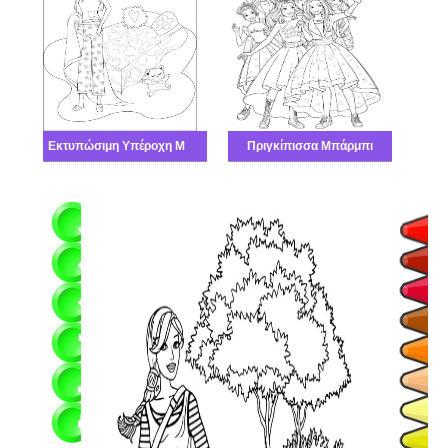
Εκτυπώσιμη Υπέροχη Μπάρμπι
Πριγκίπισσα Μπάρμπι