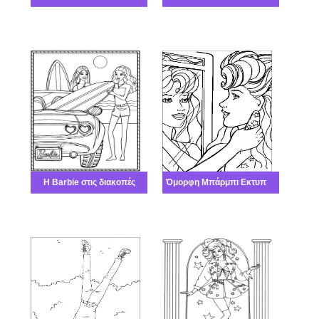
Η Barbie στις διακοπές
Όμορφη Μπάρμπι Εκτυπώσιμη χαριτωμένος