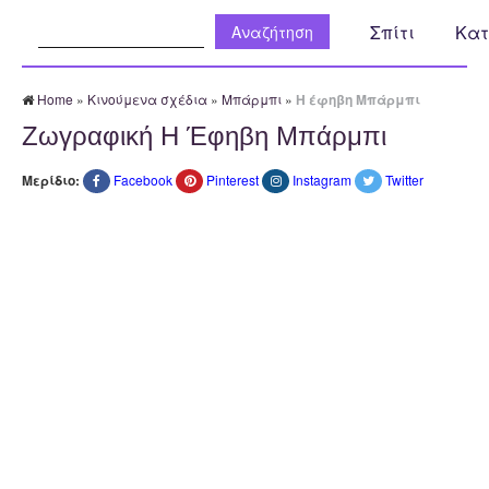
Αναζήτηση:
Σπίτι
Κατ
Home
»
Κινούμενα σχέδια
»
Μπάρμπι
»
Η έφηβη Μπάρμπι
Ζωγραφική Η Έφηβη Μπάρμπι
Μερίδιο:
Facebook
Pinterest
Instagram
Twitter