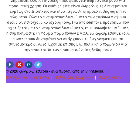
Σημείωση: Όλοι οι πίνακες προσφέρονται δωρεάν και μόνο για
προσωπική χρήση. Οι εικόνες είτε είναι δωρεάν είτε διανέμονται
ευρέως στο Διαδίκτυο και είναι άγνωστης προέλευσης ως επί το
πλείστον. Όλα τα πνευματικά δικαιώματα των εικόνων ανήκουν
στους αντίστοιχους κατόχους τους. Για οποιοδήποτε πρόβλημα που
σχετίζεται με τα πνευματικά δικαιώματα, επικοινωνήστε μαζί μας
ή συμπληρώστε τη Φόρμα παραπόνων DMCA, θα αφαιρέσουμε τους
πίνακες που δεν πρέπει να υπάρχουν στο ζωγραφιεσ.com το
συντομότερο δυνατό. Έχουμε επίσης μια πολιτική απορρήτου για
την προστασία των προσωπικών σας δεδομένων
© 2026 ζωγραφιεσ.com - ένα προϊόν από τη VinhMedia.
|
Πνευματική ιδιοκτησία
|
Πολιτική Απορρήτου
|
Οροι χρήσης