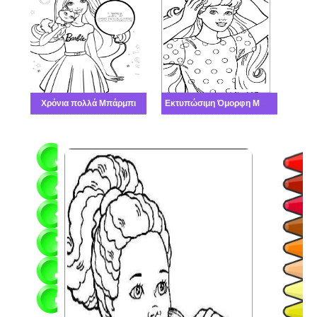
Χρόνια πολλά Μπάρμπι
Εκτυπώσιμη Όμορφη Μπάρμπι Καλός