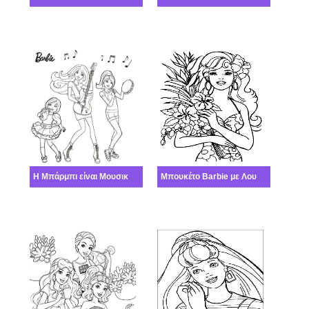
Η Μπάρμπι είναι Μουσικό συγκρότημα
Μπουκέτο Barbie με Λουλούδι