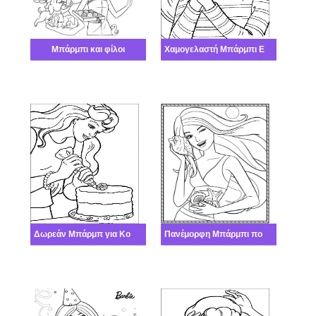
Μπάρμπι και φίλοι
Χαμογελαστή Μπάρμπι Εκτυπώσιμη
Δωρεάν Μπάρμπ για Κορίτσια
Πανέμορφη Μπάρμπι πολύ καλά