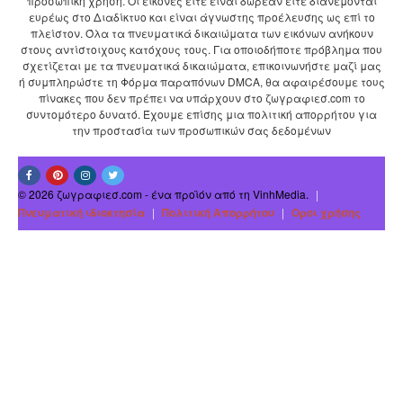
προσωπική χρήση. Οι εικόνες είτε είναι δωρεάν είτε διανέμονται
ευρέως στο Διαδίκτυο και είναι άγνωστης προέλευσης ως επί το
πλείστον. Όλα τα πνευματικά δικαιώματα των εικόνων ανήκουν
στους αντίστοιχους κατόχους τους. Για οποιοδήποτε πρόβλημα που
σχετίζεται με τα πνευματικά δικαιώματα, επικοινωνήστε μαζί μας
ή συμπληρώστε τη Φόρμα παραπόνων DMCA, θα αφαιρέσουμε τους
πίνακες που δεν πρέπει να υπάρχουν στο ζωγραφιεσ.com το
συντομότερο δυνατό. Έχουμε επίσης μια πολιτική απορρήτου για
την προστασία των προσωπικών σας δεδομένων
© 2026 ζωγραφιεσ.com - ένα προϊόν από τη VinhMedia.
|
Πνευματική ιδιοκτησία
|
Πολιτική Απορρήτου
|
Οροι χρήσης