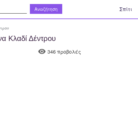
η:
Σπίτι
ντρου
α Κλαδί Δέντρου
346 προβολές