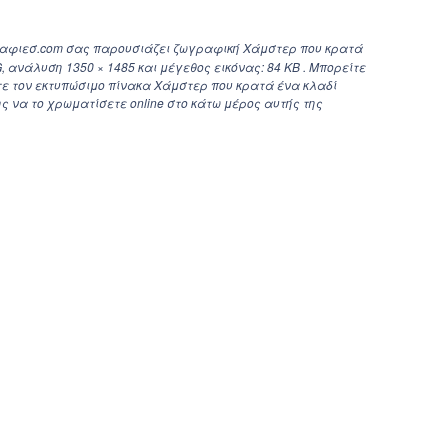
ραφιεσ.com σας παρουσιάζει ζωγραφική Χάμστερ που κρατά
G, ανάλυση
1350 × 1485
και μέγεθος εικόνας: 84 KB . Μπορείτε
τε τον εκτυπώσιμο πίνακα Χάμστερ που κρατά ένα κλαδί
ς να το χρωματίσετε online στο κάτω μέρος αυτής της