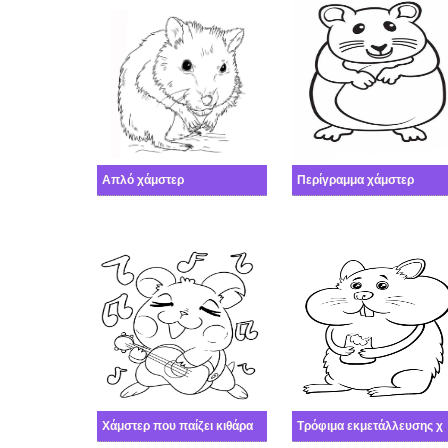
Απλό χάμστερ
Περίγραμμα χάμστερ
Χάμστερ που παίζει κιθάρα
Τρόφιμα εκμε