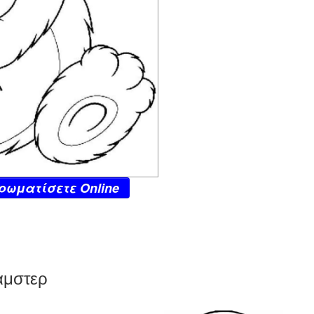
ρωματίσετε Online
άμστερ