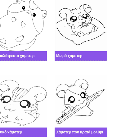
ιολάτρευτο χάμστερ
Μωρό χάμστερ
υκό χάμστερ
Χάμστερ που κρατά μολύβι