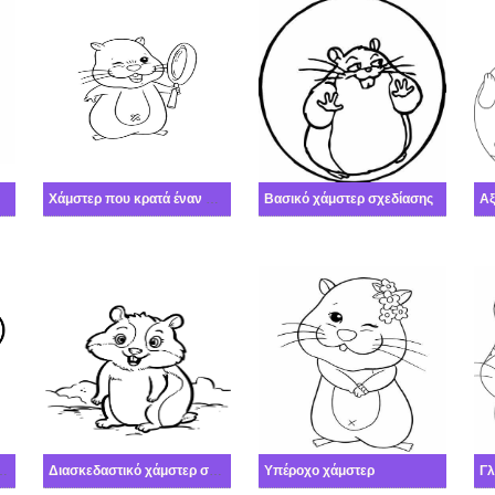
Χάμστερ που κρατά έναν καθρέφτη
Βασικό χάμστερ σχεδίασης
Αξ
τάλλευσης χάμστερ
Διασκεδαστικό χάμστερ σχεδίασης
Υπέροχο χάμστερ
Γλ