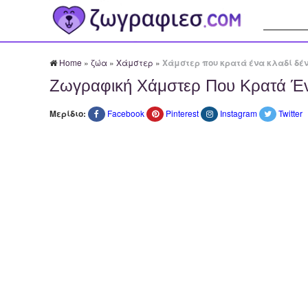
Αναζήτησ
Home
»
ζώα
»
Χάμστερ
»
Χάμστερ που κρατά ένα κλαδί δέ
Ζωγραφική Χάμστερ Που Κρατά Έν
Μερίδιο:
Facebook
Pinterest
Instagram
Twitter