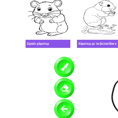
Ωραίο χάμστερ
Χάμστερ με τα β