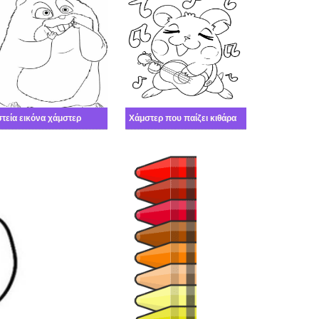
τεία εικόνα χάμστερ
Χάμστερ που παίζει κιθάρα