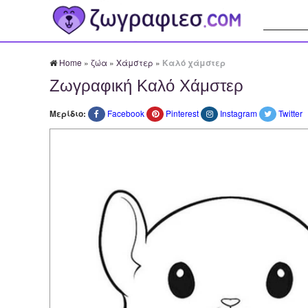
Αναζήτησ
Home
»
ζώα
»
Χάμστερ
»
Καλό χάμστερ
Ζωγραφική Καλό Χάμστερ
Μερίδιο:
Facebook
Pinterest
Instagram
Twitter