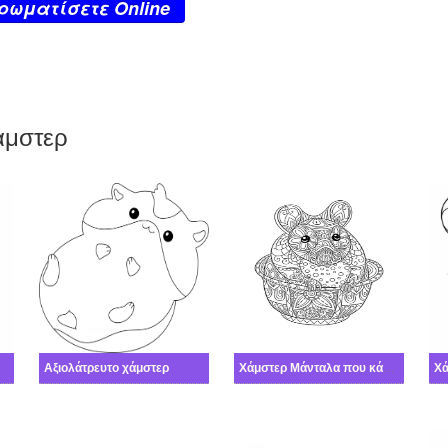
ρωματίσετε Online
άμστερ
Αξιολάτρευτο χάμστερ
Χάμστερ Μάνταλα που κάθεται στο Κύπελλο