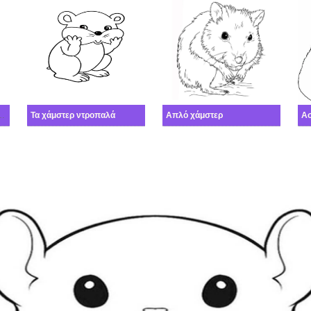
ελανίδια και τα καρότα
Τα χάμστερ ντροπαλά
Απλό χάμστερ
Ασ