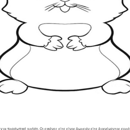
για προσωπική χρήση. Οι εικόνες είτε είναι δωρεάν είτε διανέμονται ευρέ