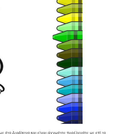
ως στο Διαδίκτυο και είναι άγνωστης προέλευσης ως επί το