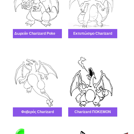
Δωρεάν Charizard Pokemon
Εκτυπώσιμο Charizard
Φοβερός Charizard
Charizard ΠΟΚΕΜΟΝ