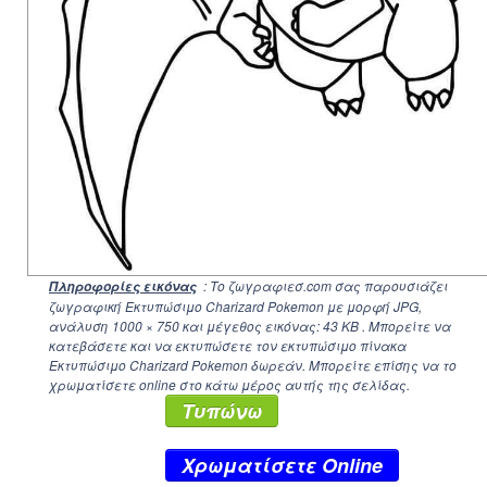
: Το ζωγραφιεσ.com σας παρουσιάζει
Πληροφορίες εικόνας
ζωγραφική Εκτυπώσιμο Charizard Pokemon με μορφή JPG,
ανάλυση
1000 × 750
και μέγεθος εικόνας: 43 KB . Μπορείτε να
κατεβάσετε και να εκτυπώσετε τον εκτυπώσιμο πίνακα
Εκτυπώσιμο Charizard Pokemon δωρεάν. Μπορείτε επίσης να το
χρωματίσετε online στο κάτω μέρος αυτής της σελίδας.
Τυπώνω
Xρωματίσετε Online