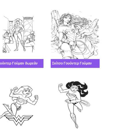
υόντερ Γούμαν δωρεάν
Σκίτσο Γουόντερ Γούμαν