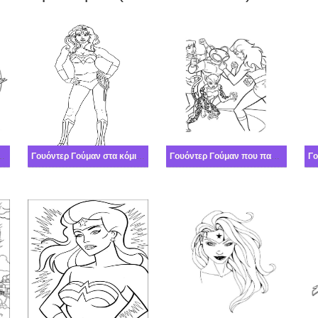
ικόνας Γουόντερ Γούμαν δωρεάν
Γουόντερ Γούμαν στα κόμικς
Γουόντερ Γούμαν που παλεύει
Γο