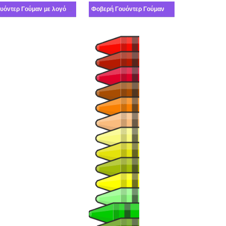
Γουόντερ Γούμαν με λογότυπο
Φοβερή Γουόντερ Γούμαν