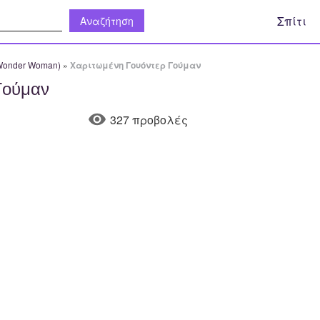
η:
Σπίτι
Wonder Woman)
»
Χαριτωμένη Γουόντερ Γούμαν
Γούμαν
327 προβολές