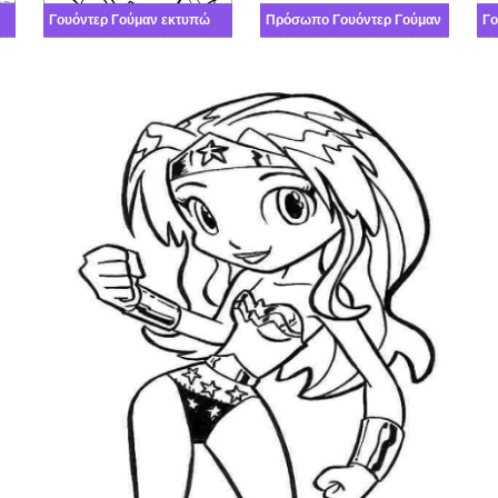
 Γούμαν και ανεμοστρόβιλος
Γουόντερ Γούμαν εκτυπώσιμη
Πρόσωπο Γουόντερ Γούμαν