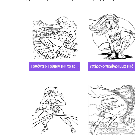
Γουόντερ Γούμαν και το τρένο
Υπέροχο περίγραμμα ε