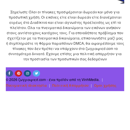
Σημείωση: Όλοι οι πίνακες προσφέρονται δωρεάν και μόνο για
προσωπική χρήση. Οι εικόνες είτε είναι δωρεάν είτε διανέμονται
ευρέως στο Διαδίκτυο και είναι άγνωστης προέλευσης ως επί το
πλείστον. Όλα τα πνευματικά δικαιώματα των εικόνων ανήκουν
στους αντίστοιχους κατόχους τους. Για οποιοδήποτε πρόβλημα που
σχετίζεται με τα πνευματικά δικαιώματα, επικοινωνήστε μαζί μας
ή συμπληρώστε τη Φόρμα παραπόνων DMCA, θα αφαιρέσουμε τους
πίνακες που δεν πρέπει να υπάρχουν στο ζωγραφιεσ.com το
συντομότερο δυνατό. Έχουμε επίσης μια πολιτική απορρήτου για
την προστασία των προσωπικών σας δεδομένων
© 2026 ζωγραφιεσ.com - ένα προϊόν από τη VinhMedia.
|
Πνευματική ιδιοκτησία
|
Πολιτική Απορρήτου
|
Οροι χρήσης