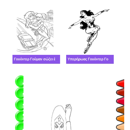
Γουόντερ Γούμαν σώζει ένα μικρό κορίτσι
Υπερήρωας Γουόντερ Γούμαν