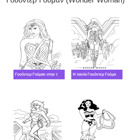
Γουόντερ Γούμαν στην ταινία
Η ταινία Γουόντερ Γούμαν από την DC