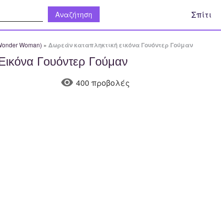
η:
Σπίτι
Wonder Woman)
»
Δωρεάν καταπληκτική εικόνα Γουόντερ Γούμαν
Εικόνα Γουόντερ Γούμαν
400 προβολές