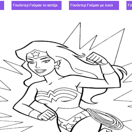
άσο της αλήθειας
Γουόντερ Γούμαν το αστέρι
Γουόντερ Γούμαν με λουλούδια