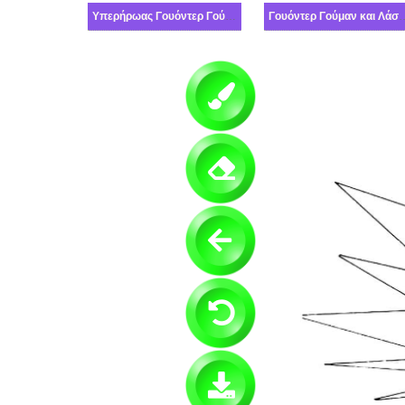
Υπερήρωας Γουόντερ Γούμαν
Γουόντερ Γούμαν και Λ