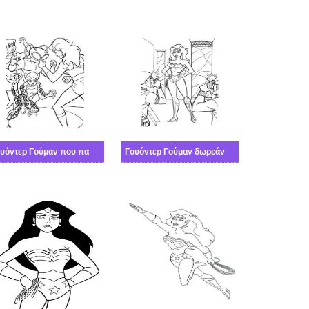
Γουόντερ Γούμαν που παλεύει
Γουόντερ Γούμαν δωρεάν