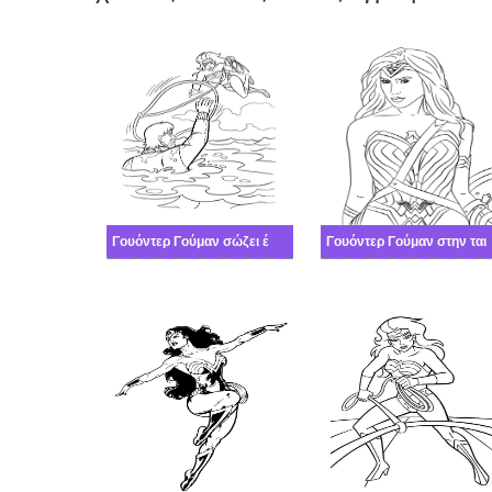
Γουόντερ Γούμαν σώζει έναν άντρα
Γουόντερ Γο