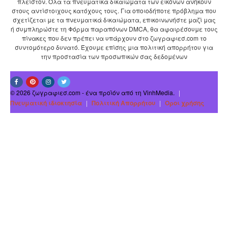
πλείστον. Όλα τα πνευματικά δικαιώματα των εικόνων ανήκουν
στους αντίστοιχους κατόχους τους. Για οποιοδήποτε πρόβλημα που
σχετίζεται με τα πνευματικά δικαιώματα, επικοινωνήστε μαζί μας
ή συμπληρώστε τη Φόρμα παραπόνων DMCA, θα αφαιρέσουμε τους
πίνακες που δεν πρέπει να υπάρχουν στο ζωγραφιεσ.com το
συντομότερο δυνατό. Έχουμε επίσης μια πολιτική απορρήτου για
την προστασία των προσωπικών σας δεδομένων
© 2026 ζωγραφιεσ.com - ένα προϊόν από τη VinhMedia.
|
Πνευματική ιδιοκτησία
|
Πολιτική Απορρήτου
|
Οροι χρήσης