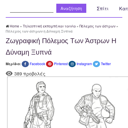
Αναζήτηση:
Σπίτι
Κατ
Home
»
Τηλεοπτική εκπομπή και ταινία
»
Πόλεμος των άστρων
»
Πόλεμος των άστρων η Δύναμη Ξυπνά
Ζωγραφική Πόλεμος Των Άστρων Η
Δύναμη Ξυπνά
Μερίδιο:
Facebook
Pinterest
Instagram
Twitter
389 προβολές