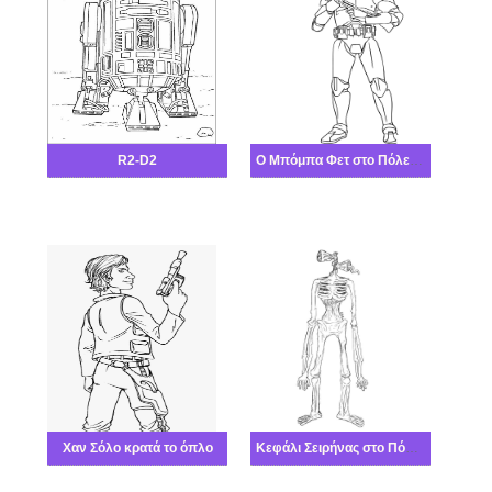
R2-D2
Ο Μπόμπα Φετ στο Πόλεμος των άστρων
Χαν Σόλο κρατά το όπλο
Κεφάλι Σειρήνας στο Πόλεμος των άστρων