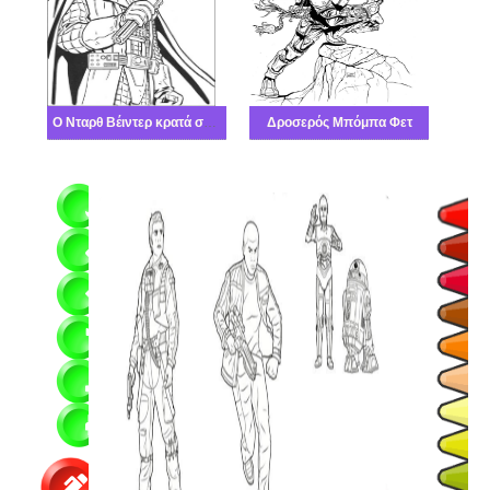
Ο Νταρθ Βέιντερ κρατά σπαθί λέιζερ
Δροσερός Μπόμπα Φετ