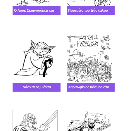
Ο Λουκ Σκαϊγουόκερ και οι φίλοι του
Πορτρέτο του Δάσκαλου Γιόντα
Δάσκαλος Γιόντα
Χαριτωμένος κόσμος στο Πόλεμος των άστρων