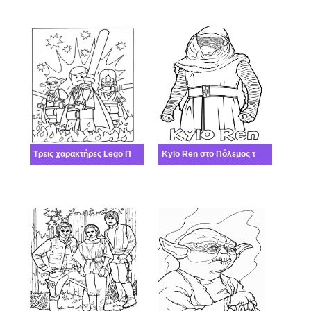
Τρεις χαρακτήρες Lego Πόλεμος των άστρων με φλόγες
Kylo Ren στο Πόλεμος των άστρων