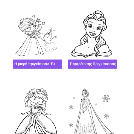
Η μικρή πριγκίπισσα Έλσα με τον Όλαφ
Πορτρέτο της Πριγκίπισσας