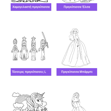
Χαμογελαστή πριγκίπισσα
Πριγκίπισσα Έλσα
Τέσσερις πριγκίπισσες Lego
Πριγκίπισσα Μπάρμπι