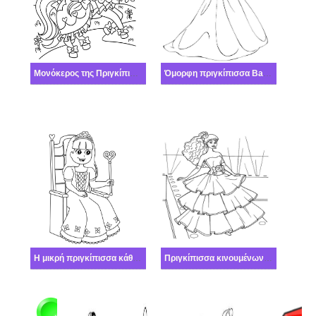
Μονόκερος της Πριγκίπισσας
Όμορφη πριγκίπισσα Barbie
Η μικρή πριγκίπισσα κάθεται στην καρέκλα
Πριγκίπισσα κινουμένων σχεδίων