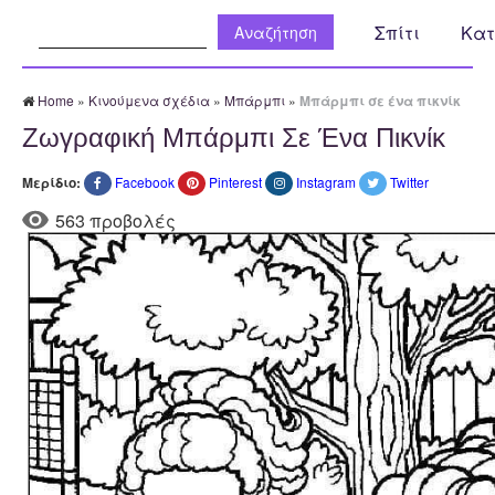
Αναζήτηση:
Σπίτι
Κατ
Home
»
Κινούμενα σχέδια
»
Μπάρμπι
»
Μπάρμπι σε ένα πικνίκ
Ζωγραφική Μπάρμπι Σε Ένα Πικνίκ
Μερίδιο:
Facebook
Pinterest
Instagram
Twitter
563 προβολές