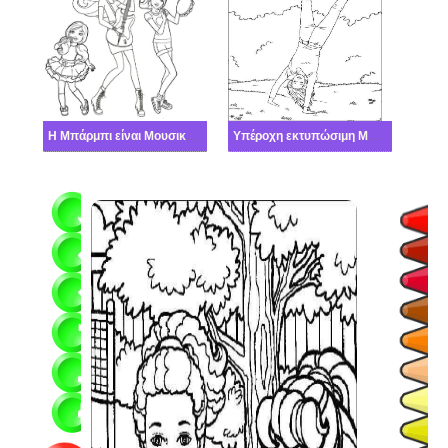
Η Μπάρμπι είναι Μουσικό συγκρότημα
Υπέροχη εκτυπώσιμη Μπάρμπι