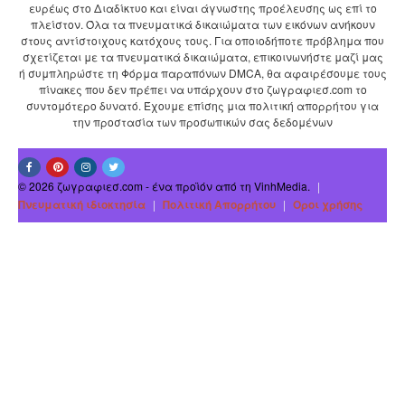
ευρέως στο Διαδίκτυο και είναι άγνωστης προέλευσης ως επί το
πλείστον. Όλα τα πνευματικά δικαιώματα των εικόνων ανήκουν
στους αντίστοιχους κατόχους τους. Για οποιοδήποτε πρόβλημα που
σχετίζεται με τα πνευματικά δικαιώματα, επικοινωνήστε μαζί μας
ή συμπληρώστε τη Φόρμα παραπόνων DMCA, θα αφαιρέσουμε τους
πίνακες που δεν πρέπει να υπάρχουν στο ζωγραφιεσ.com το
συντομότερο δυνατό. Έχουμε επίσης μια πολιτική απορρήτου για
την προστασία των προσωπικών σας δεδομένων
© 2026 ζωγραφιεσ.com - ένα προϊόν από τη VinhMedia.
|
Πνευματική ιδιοκτησία
|
Πολιτική Απορρήτου
|
Οροι χρήσης