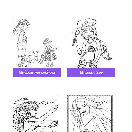
Μπάρμπι για κορίτσια
Μπάρμπι Σεφ