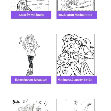
Δωρεάν Μπάρμπι
Πανέμορφη Μπάρμπι πολύ καλά
Επιστήμονας Μπάρμπι
Μπάρμπι Δωρεάν Εκτύπωση