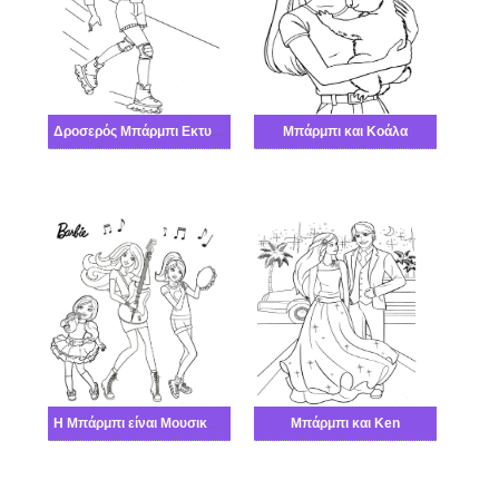
Δροσερός Μπάρμπι Εκτυπώσιμη
Μπάρμπι και Κοάλα
Η Μπάρμπι είναι Μουσικό συγκρότημα
Μπάρμπι και Ken