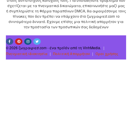
στους αντίστοιχους κατόχους τους. Για οποιοδήποτε πρόβλημα που
σχετίζεται με τα πνευματικά δικαιώματα, επικοινωνήστε μαζί μας
ή συμπληρώστε τη Φόρμα παραπόνων DMCA, θα αφαιρέσουμε τους
πίνακες που δεν πρέπει να υπάρχουν στο ζωγραφιεσ.com το
συντομότερο δυνατό. Έχουμε επίσης μια πολιτική απορρήτου για
την προστασία των προσωπικών σας δεδομένων
© 2026 ζωγραφιεσ.com - ένα προϊόν από τη VinhMedia.
|
Πνευματική ιδιοκτησία
|
Πολιτική Απορρήτου
|
Οροι χρήσης