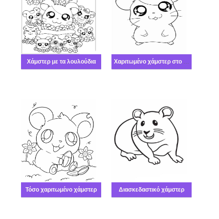
Χάμστερ με τα λουλούδια
Χαριτωμένο χάμστερ στο ινδικό χοιρίδιο
Τόσο χαριτωμένο χάμστερ
Διασκεδαστικό χάμστερ