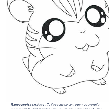
: Το ζωγραφιεσ.com σας παρουσιάζει
Πληροφορίες εικόνας
ζωγραφική Βασικό χάμστερ με μορφή JPG, ανάλυση
474 × 646