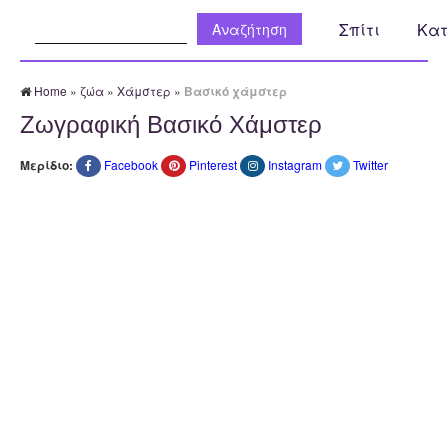
Αναζήτηση:
Σπίτι
Κατ
Home
»
ζώα
»
Χάμστερ
»
Βασικό χάμστερ
Ζωγραφική Βασικό Χάμστερ
Μερίδιο:
Facebook
Pinterest
Instagram
Twitter