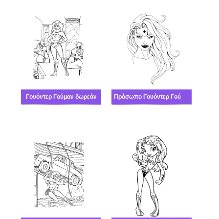
Γουόντερ Γούμαν δωρεάν
Πρόσωπο Γουόντερ Γούμαν