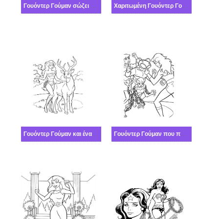
Γουόντερ Γούμαν σώζει ανθρώπους
Χαριτωμένη Γουόντερ Γούμαν
Γουόντερ Γούμαν και ένα ελάφι
Γουόντερ Γούμαν που παλεύει