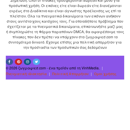
Σημείωση: Όλοι οι πίνακες προσφέρονται δωρεάν και μόνο για
προσωπική χρήση. Οι εικόνες είτε είναι δωρεάν είτε διανέμονται
ευρέως στο Διαδίκτυο και είναι άγνωστης προέλευσης ως επί το
πλείστον. Όλα τα πνευματικά δικαιώματα των εικόνων ανήκουν
στους αντίστοιχους κατόχους τους. Για οποιοδήποτε πρόβλημα που
σχετίζεται με τα πνευματικά δικαιώματα, επικοινωνήστε μαζί μας
ή συμπληρώστε τη Φόρμα παραπόνων DMCA, θα αφαιρέσουμε τους
πίνακες που δεν πρέπει να υπάρχουν στο ζωγραφιεσ.com το
συντομότερο δυνατό. Έχουμε επίσης μια πολιτική απορρήτου για
την προστασία των προσωπικών σας δεδομένων
© 2026 ζωγραφιεσ.com - ένα προϊόν από τη VinhMedia.
|
Πνευματική ιδιοκτησία
|
Πολιτική Απορρήτου
|
Οροι χρήσης