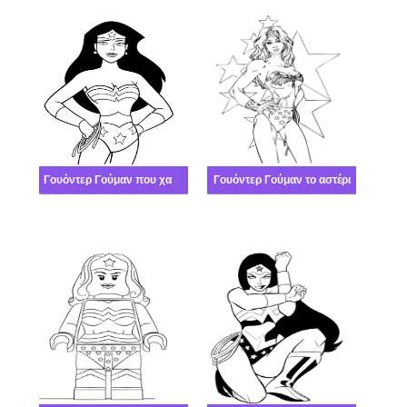
Γουόντερ Γούμαν που χαμογελά
Γουόντερ Γούμαν το αστέρι