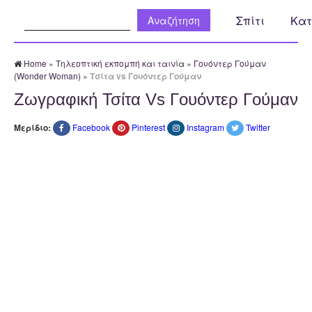
Αναζήτηση:
Σπίτι
Κατ
Home
»
Τηλεοπτική εκπομπή και ταινία
»
Γουόντερ Γούμαν
(Wonder Woman)
»
Τσίτα vs Γουόντερ Γούμαν
Ζωγραφική Τσίτα Vs Γουόντερ Γούμαν
Μερίδιο:
Facebook
Pinterest
Instagram
Twitter