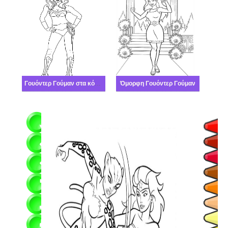
Γουόντερ Γούμαν στα κόμικς
Όμορφη Γουόντερ Γούμαν