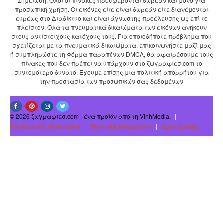
Σημείωση: Όλοι οι πίνακες προσφέρονται δωρεάν και μόνο για
προσωπική χρήση. Οι εικόνες είτε είναι δωρεάν είτε διανέμονται
ευρέως στο Διαδίκτυο και είναι άγνωστης προέλευσης ως επί το
πλείστον. Όλα τα πνευματικά δικαιώματα των εικόνων ανήκουν
στους αντίστοιχους κατόχους τους. Για οποιοδήποτε πρόβλημα που
σχετίζεται με τα πνευματικά δικαιώματα, επικοινωνήστε μαζί μας
ή συμπληρώστε τη Φόρμα παραπόνων DMCA, θα αφαιρέσουμε τους
πίνακες που δεν πρέπει να υπάρχουν στο ζωγραφιεσ.com το
συντομότερο δυνατό. Έχουμε επίσης μια πολιτική απορρήτου για
την προστασία των προσωπικών σας δεδομένων
© 2026 ζωγραφιεσ.com - ένα προϊόν από τη VinhMedia.
|
Πνευματική ιδιοκτησία
|
Πολιτική Απορρήτου
|
Οροι χρήσης