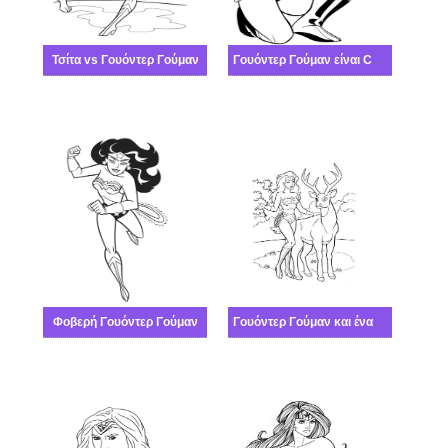
Τσίτα vs Γουόντερ Γούμαν
Γουόντερ Γούμαν είναι Cool
Φοβερή Γουόντερ Γούμαν
Γουόντερ Γούμαν και ένα ελάφι