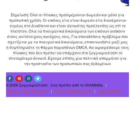
Σημείωση: Όλοι οι πίνακες προσφέρονται δωρεάν και μόνο για
προσωπική χρήση. Οι εικόνες είτε είναι δωρεάν είτε διανέμονται
ευρέως στο Διαδίκτυο και είναι άγνωστης προέλευσης ως επί το
πλείστον. Όλα τα πνευματικά δικαιώματα των εικόνων ανήκουν
στους αντίστοιχους κατόχους τους. Για οποιοδήποτε πρόβλημα που
σχετίζεται με τα πνευματικά δικαιώματα, επικοινωνήστε μαζί μας
ή συμπληρώστε τη Φόρμα παραπόνων DMCA, θα αφαιρέσουμε τους
πίνακες που δεν πρέπει να υπάρχουν στο ζωγραφιεσ.com το
συντομότερο δυνατό. Έχουμε επίσης μια πολιτική απορρήτου για
την προστασία των προσωπικών σας δεδομένων
© 2026 ζωγραφιεσ.com - ένα προϊόν από τη VinhMedia.
|
Πνευματική ιδιοκτησία
|
Πολιτική Απορρήτου
|
Οροι χρήσης