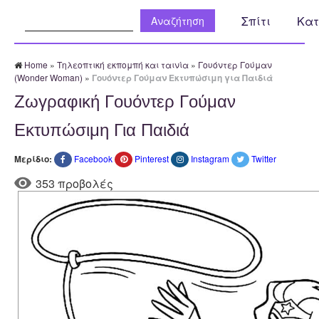
Αναζήτηση:
Σπίτι
Κατ
Home
»
Τηλεοπτική εκπομπή και ταινία
»
Γουόντερ Γούμαν
(Wonder Woman)
»
Γουόντερ Γούμαν Εκτυπώσιμη για Παιδιά
Ζωγραφική Γουόντερ Γούμαν
Εκτυπώσιμη Για Παιδιά
Μερίδιο:
Facebook
Pinterest
Instagram
Twitter
353 προβολές