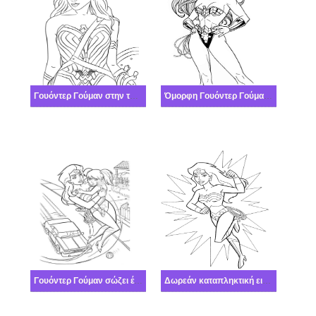
Γουόντερ Γούμαν στην ταινία
Όμορφη Γουόντερ Γούμαν που στέκεται
Γουόντερ Γούμαν σώζει ένα μικρό κορίτσι
Δωρεάν καταπληκτική εικόνα Γουόντερ Γούμαν