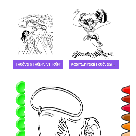
Γουόντερ Γούμαν vs Τσίτα
Καταπληκτική Γουόντερ Γούμαν δωρεάν