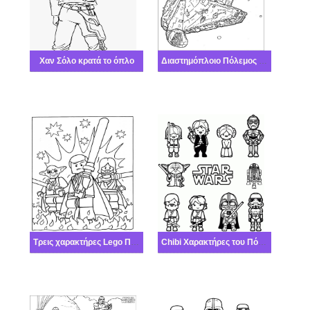
Χαν Σόλο κρατά το όπλο
Διαστημόπλοιο Πόλεμος των άστρων
Τρεις χαρακτήρες Lego Πόλεμος των άστρων με φλόγες
Chibi Χαρακτήρες του Πόλεμος των άστρων