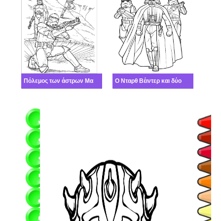
Πόλεμος των άστρων Μαχητικός
Ο Νταρθ Βέιντερ και δύο ο Μπόμπα Φετ