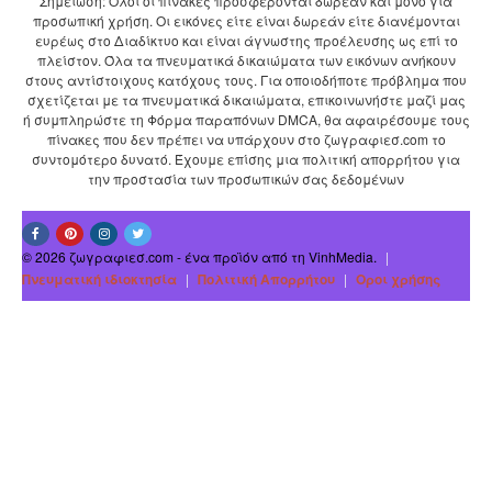
Σημείωση: Όλοι οι πίνακες προσφέρονται δωρεάν και μόνο για
προσωπική χρήση. Οι εικόνες είτε είναι δωρεάν είτε διανέμονται
ευρέως στο Διαδίκτυο και είναι άγνωστης προέλευσης ως επί το
πλείστον. Όλα τα πνευματικά δικαιώματα των εικόνων ανήκουν
στους αντίστοιχους κατόχους τους. Για οποιοδήποτε πρόβλημα που
σχετίζεται με τα πνευματικά δικαιώματα, επικοινωνήστε μαζί μας
ή συμπληρώστε τη Φόρμα παραπόνων DMCA, θα αφαιρέσουμε τους
πίνακες που δεν πρέπει να υπάρχουν στο ζωγραφιεσ.com το
συντομότερο δυνατό. Έχουμε επίσης μια πολιτική απορρήτου για
την προστασία των προσωπικών σας δεδομένων
© 2026 ζωγραφιεσ.com - ένα προϊόν από τη VinhMedia.
|
Πνευματική ιδιοκτησία
|
Πολιτική Απορρήτου
|
Οροι χρήσης