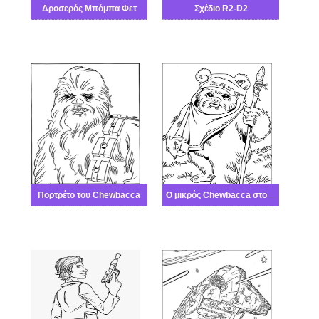
Δροσερός Μπόμπα Φετ
Σχέδιο R2-D2
Πορτρέτο του Chewbacca
Ο μικρός Chewbacca στο Πόλεμος των άστρων